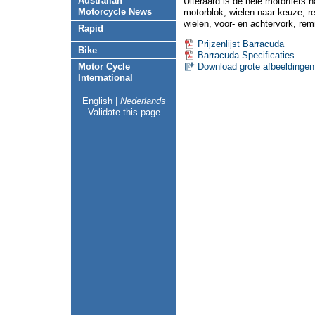
Australian
Uiteraard is de hele motorfiets 
Motorcycle News
motorblok, wielen naar keuze, 
wielen, voor- en achtervork, re
Rapid
Prijzenlijst Barracuda
Bike
Barracuda Specificaties
Download grote afbeeldingen
Motor Cycle
International
English
|
Nederlands
Validate this page