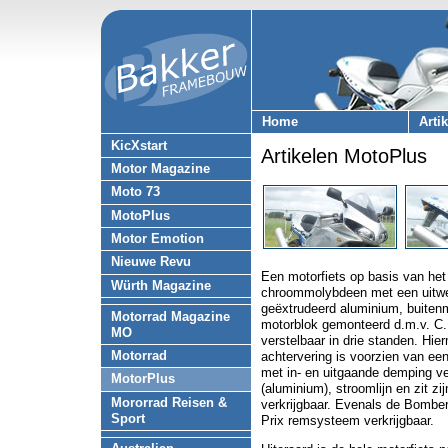
Home
Arti
KicXstart
Artikelen MotoPlus
Motor Magazine
Moto 73
MotoPlus
Motor Emotion
Nieuwe Revu
Een motorfiets op basis van he
Würth Magazine
chroommolybdeen met een uitwe
geëxtrudeerd aluminium, buiten
Motorrad Magazine
motorblok gemonteerd d.m.v. C.
MO
verstelbaar in drie standen. Hi
Motorrad
achtervering is voorzien van ee
met in- en uitgaande demping ver
MotorPlus
(aluminium), stroomlijn en zit z
Mororrad Reisen &
verkrijgbaar. Evenals de Bombe
Sport
Prix remsysteem verkrijgbaar.