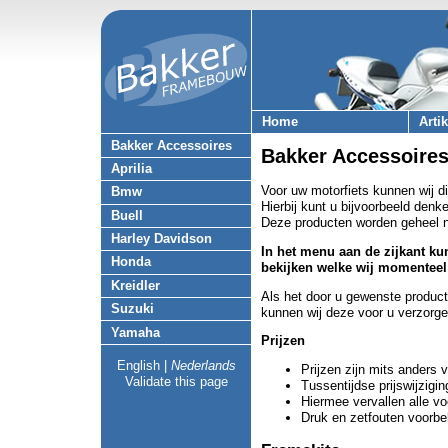
Home
Arti
Bakker Accessoires
Bakker Accessoire
Aprilia
Voor uw motorfiets kunnen wij d
Bmw
Hierbij kunt u bijvoorbeeld den
Buell
Deze producten worden geheel n
Harley Davidson
In het menu aan de zijkant ku
Honda
bekijken welke wij momenteel
Kreidler
Als het door u gewenste product 
Suzuki
kunnen wij deze voor u verzorge
Yamaha
Prijzen
English
|
Nederlands
Prijzen zijn mits anders 
Validate this page
Tussentijdse prijswijzig
Hiermee vervallen alle vo
Druk en zetfouten voorb