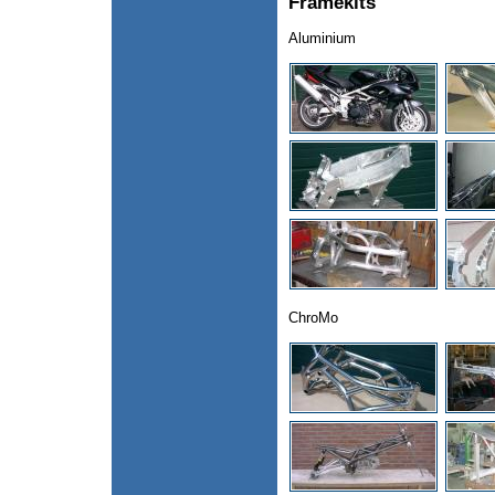
Framekits
Aluminium
ChroMo