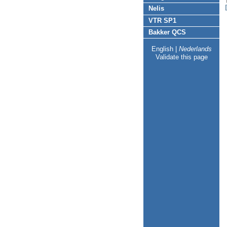
Nelis
VTR SP1
Bakker QCS
English
|
Nederlands
Validate this page