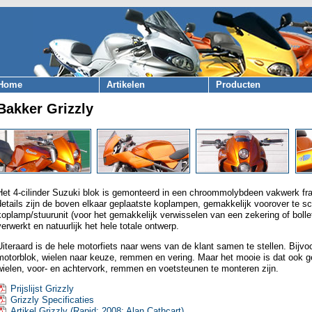
Home
Artikelen
Producten
Bakker Grizzly
Het 4-cilinder Suzuki blok is gemonteerd in een chroommolybdeen vakwerk fr
details zijn de boven elkaar geplaatste koplampen, gemakkelijk voorover te s
koplamp/stuurunit (voor het gemakkelijk verwisselen van een zekering of bolletje
verwerkt en natuurlijk het hele totale ontwerp.
Uiteraard is de hele motorfiets naar wens van de klant samen te stellen. Bijv
motorblok, wielen naar keuze, remmen en vering. Maar het mooie is dat ook 
wielen, voor- en achtervork, remmen en voetsteunen te monteren zijn.
Prijslijst Grizzly
Grizzly Specificaties
Artikel Grizzly (Rapid; 2008; Alan Cathcart)