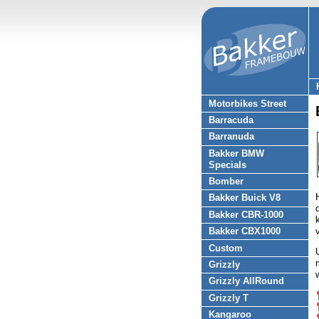
Motorbikes Street
Barracuda
Barranuda
Bakker BMW
Specials
Bomber
Bakker Buick V8
Bakker CBR-1000
Bakker CBX1000
Custom
Grizzly
Grizzly AllRound
Grizzly T
Kangaroo