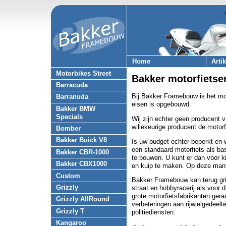
Home
Arti
Motorbikes Street
Bakker motorfietse
Barracuda
Bij Bakker Framebouw is het mog
Barranuda
eisen is opgebouwd.
Bakker BMW
Specials
Wij zijn echter geen producent
willekeurige producent de moto
Bomber
Bakker Buick V8
Is uw budget echter beperkt en w
een standaard motorfiets als ba
Bakker CBR-1000
te bouwen. U kunt er dan voor 
Bakker CBX1000
en kuip te maken. Op deze manie
Custom
Bakker Framebouw kan terug grij
Grizzly
straat en hobbyracerij als voor 
grote motorfietsfabrikanten gera
Grizzly AllRound
verbeteringen aan rijwielgedeel
Grizzly T
politiediensten.
Kangaroo